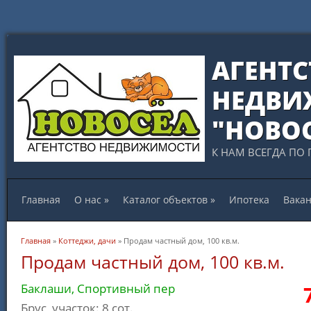
АГЕНТС
НЕДВИ
"НОВО
К НАМ ВСЕГДА ПО 
Главная
О нас
»
Каталог объектов
»
Ипотека
Вака
Вы здесь
Главная
»
Коттеджи, дачи
» Продам частный дом, 100 кв.м.
Продам частный дом, 100 кв.м.
Баклаши, Спортивный пер
Брус, участок: 8 сот.