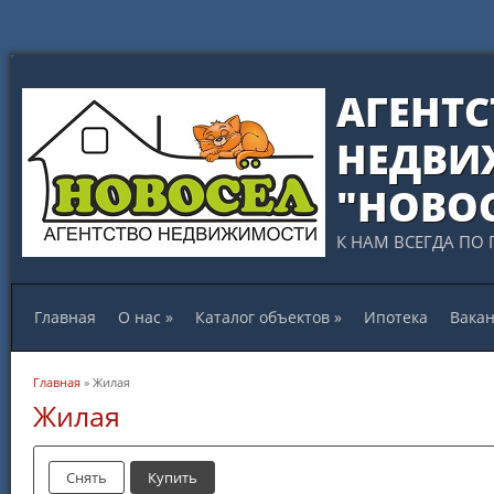
АГЕНТС
НЕДВИ
"НОВО
К НАМ ВСЕГДА ПО 
Главная
О нас
»
Каталог объектов
»
Ипотека
Вака
Вы здесь
Главная
» Жилая
Жилая
Снять
Купить