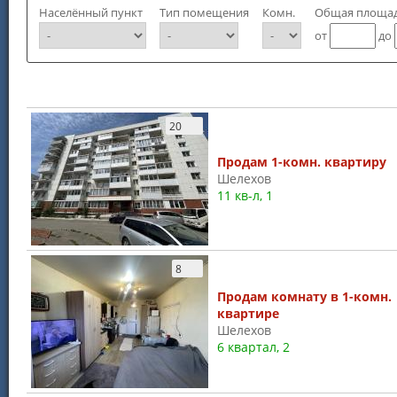
Населённый пункт
Тип помещения
Комн.
Общая площад
от
до
20
Продам 1-комн. квартиру
Шелехов
11 кв-л, 1
8
Продам комнату в 1-комн.
квартире
Шелехов
6 квартал, 2