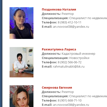
Позднякова Наталия
Должность:
Риэлтор
Специализация:
Специалист по недвижи
Телефон:
8 (983) 412-10-11
E-mail:
an.novosel38@yandex.ru
Рахматулина Лариса
Должность:
Кадастровый инженер
Специализация:
Новостройки
Телефон:
8 (902) 566-06-72
E-mail:
rahmatulinabti@bk.ru
Смирнова Евгения
Должность:
Риэлтор
Специализация:
Специалист по недвижи
Телефон:
8 (901) 668-71-10
E-mail:
an.novosel38@yandex.ru