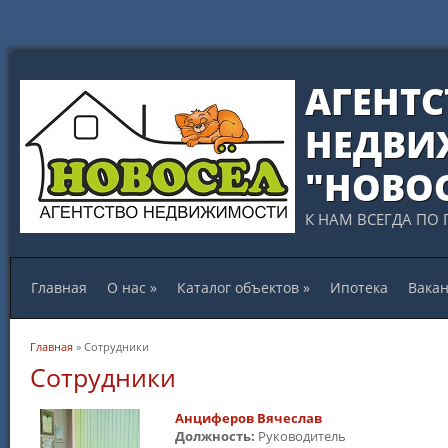
АГЕНТС
НЕДВИ
"НОВО
К НАМ ВСЕГДА ПО 
Главная
О нас
»
Каталог объектов
»
Ипотека
Вака
Вы здесь
Главная
» Сотрудники
Сотрудники
Анциферов Вячеслав
Должность:
Руководитель