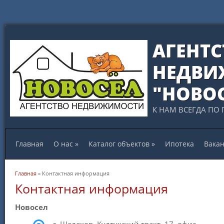
АГЕНТС
НЕДВИ
"НОВО
К НАМ ВСЕГДА ПО 
Главная
О нас
»
Каталог объектов
»
Ипотека
Вака
Вы здесь
Главная
» Контактная информация
Контактная информация
Новосел
г. Шелехов, Култукский тракт, 17, офис