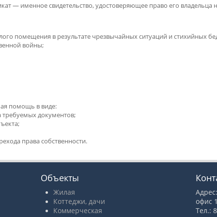
ат — именное свидетельство, удостоверяющее право его владельца 
ого помещения в результате чрезвычайных ситуаций и стихийных бед
венной войны;
мая помощь в виде:
а требуемых документов;
ъекта;
рехода права собственности.
Объекты
Конт
Жилая
Адрес:
Коттеджи, дачи
офис 1
Коммерческая
Тел.: 