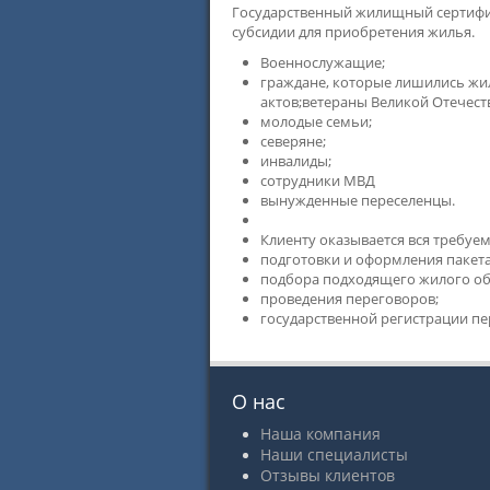
Государственный жилищный сертифик
субсидии для приобретения жилья.
Военнослужащие;
граждане, которые лишились жил
актов;ветераны Великой Отечест
молодые семьи;
северяне;
инвалиды;
сотрудники МВД
вынужденные переселенцы.
Клиенту оказывается вся требуе
подготовки и оформления пакет
подбора подходящего жилого об
проведения переговоров;
государственной регистрации пе
О нас
Наша компания
Наши специалисты
Отзывы клиентов