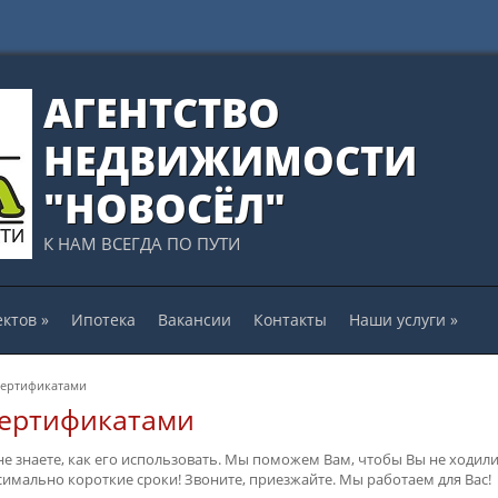
АГЕНТСТВО
НЕДВИЖИМОСТИ
"НОВОСЁЛ"
К НАМ ВСЕГДА ПО ПУТИ
ектов
»
Ипотека
Вакансии
Контакты
Наши услуги
»
сертификатами
сертификатами
е знаете, как его использовать. Мы поможем Вам, чтобы Вы не ходили
имально короткие сроки! Звоните, приезжайте. Мы работаем для Вас!