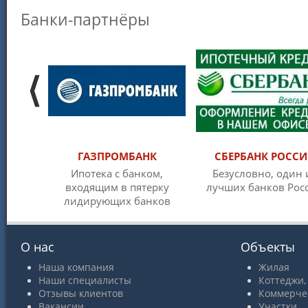
Банки-партнёры
ГАЗПРОМБАНК
СБЕРБАНК РОСС
Ипотека с банком,
Безусловно, один 
входящим в пятерку
лучших банков Рос
лидирующих банков
О нас
Объекты
Наша компания
Жилая
Наши специалисты
Коттеджи,
Отзывы клиентов
Коммерче
Вакансии
Участки