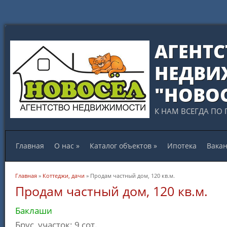
АГЕНТС
НЕДВИ
"НОВО
К НАМ ВСЕГДА ПО 
Главная
О нас
»
Каталог объектов
»
Ипотека
Вака
Вы здесь
Главная
»
Коттеджи, дачи
» Продам частный дом, 120 кв.м.
Продам частный дом, 120 кв.м.
Баклаши
Брус, участок: 9 сот.