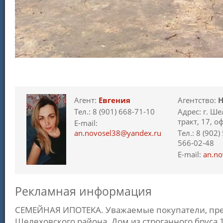
Агент:
Евгения
Агентство:
Н
Тел.: 8 (901) 668-71-10
Адрес: г. Ш
тракт, 17, о
E-mail:
an.novosel38@yandex.ru
Тел.: 8 (902)
566-02-48
E-mail:
an.no
Рекламная информация
СЕМЕЙНАЯ ИПОТЕКА. Уважаемые покупатели, пред
Шелеховского района. Дом из строганного бруса 1