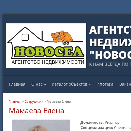
АГЕНТС
НЕДВИ
"НОВО
К НАМ ВСЕГДА ПО 
Главная
О нас
»
Каталог объектов
»
Ипотека
Вака
Вы здесь
Главная
»
Сотрудники
» Мамаева Елена
Мамаева Елена
Должность:
Риэлтор
Специализация:
Специали