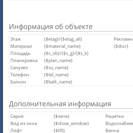
Информация об объекте
Этаж
{$etag}/{$etag_all}
Рекламн
Материал
{$material_name}
{$dscr}
Площадь
{$s_ob}/{$s_g}/{$s_k}
Планировка
{$plan_name}
Санузел
{$su_name}
Телефон
{$tel_name}
Балкон
{$balk_name}
Дополнительная информация
Серия
{$serie}
Решетки
Вид из окна
{$show_window}
Водоснабже
Лифт
{$lift}
Ванна