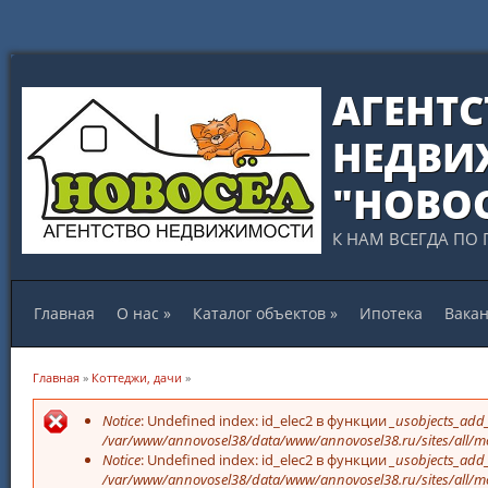
АГЕНТС
НЕДВИ
"НОВО
К НАМ ВСЕГДА ПО 
Главная
О нас
»
Каталог объектов
»
Ипотека
Вака
Вы здесь
Главная
»
Коттеджи, дачи
»
Сообщение об ошибке
Notice
: Undefined index: id_elec2 в функции
_usobjects_add_
/var/www/annovosel38/data/www/annovosel38.ru/sites/all/mo
Notice
: Undefined index: id_elec2 в функции
_usobjects_add_
/var/www/annovosel38/data/www/annovosel38.ru/sites/all/mo