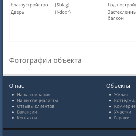
Благоустройство
{$blag}
Год построй
Дверь
{$door}
Застекленн
балкон
Фотографии объекта
О нас
Объекты
Наша компания
Жилая
Наши специалисты
Коттеджи,
Отзывы клиентов
Коммерче
Вакансии
Участки
Контакты
Гаражи