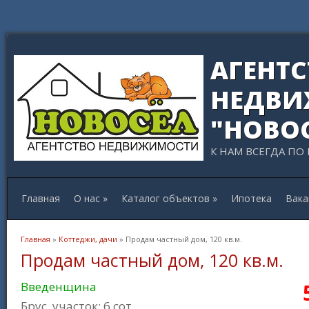
АГЕНТ
НЕДВИ
"НОВО
К НАМ ВСЕГДА ПО
Главная
О нас
»
Каталог объектов
»
Ипотека
Вака
Вы здесь
Главная
»
Коттеджи, дачи
» Продам частный дом, 120 кв.м.
Продам частный дом, 120 кв.м.
Введенщина
Брус, участок: 6 сот.