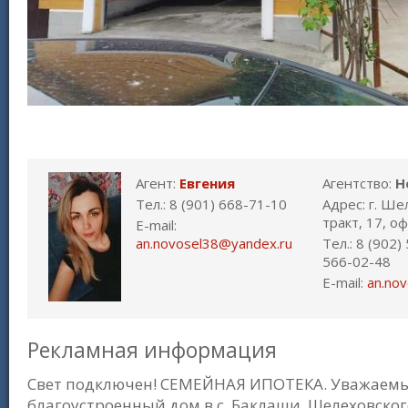
Агент:
Евгения
Агентство:
Н
Тел.: 8 (901) 668-71-10
Адрес: г. Ше
тракт, 17, о
E-mail:
an.novosel38@yandex.ru
Тел.: 8 (902)
566-02-48
E-mail:
an.no
Рекламная информация
Свет подключен! СЕМЕЙНАЯ ИПОТЕКА. Уважаемы
благоустроенный дом в с. Баклаши, Шелеховского