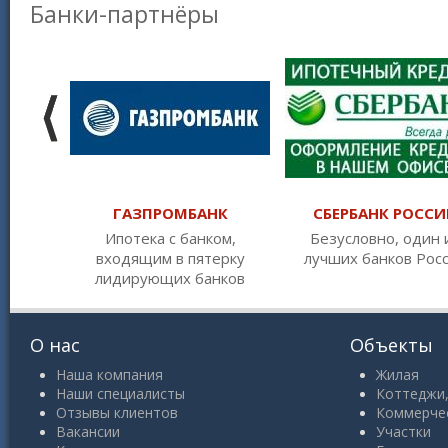
Банки-партнёры
ГАЗПРОМБАНК
СБЕРБАНК РОССИ
Ипотека с банком,
Безусловно, один 
входящим в пятерку
лучших банков Рос
лидирующих банков
О нас
Объекты
Наша компания
Жилая
Наши специалисты
Коттеджи,
Отзывы клиентов
Коммерче
Вакансии
Участки