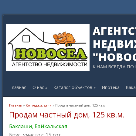
АГЕНТ
НЕДВИ
"НОВО
К НАМ ВСЕГДА ПО
Главная
О нас
»
Каталог объектов
»
Ипотека
Вака
Вы здесь
Главная
»
Коттеджи, дачи
» Продам частный дом, 125 кв.м.
Продам частный дом, 125 кв.м.
Баклаши, Байкальская
Брус, участок: 15 сот.