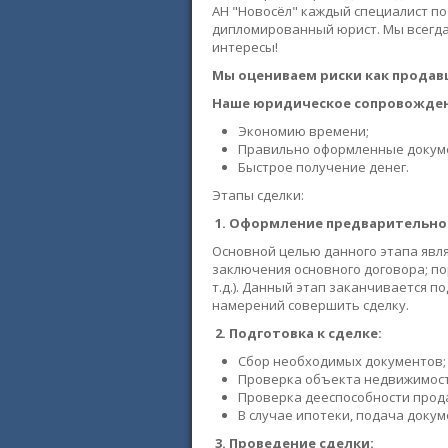
АН "Новосёл" каждый специалист по
дипломированный юрист. Мы всегда
интересы!
Мы оцениваем риски как продавц
Наше юридическое сопровожден
Экономию времени;
Правильно оформленные докум
Быстрое получение денег.
Этапы сделки:
1.
Оформление предварительно
Основной целью данного этапа явля
заключения основного договора; пор
т.д.). Данный этап заканчивается 
намерений совершить сделку.
2.
Подготовка к сделке:
Сбор необходимых документов;
Проверка объекта недвижимост
Проверка дееспособности прод
В случае ипотеки, подача докум
3.
Проведение сделки: