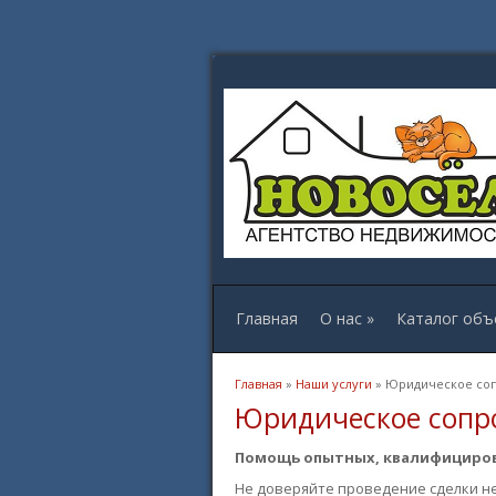
Главная
О нас
»
Каталог объ
Вы здесь
Главная
»
Наши услуги
» Юридическое со
Юридическое сопр
Помощь опытных, квалифициров
Не доверяйте проведение сделки н