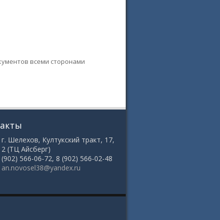
кументов всеми сторонами
такты
 г. Шелехов, Култукский тракт, 17,
12 (ТЦ Айсберг)
8 (902) 566-06-72, 8 (902) 566-02-48
:
an.novosel38@yandex.ru