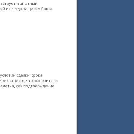
утствует и штатный
ций и всегда защитим Ваши
словий сделки: срока
ре остается, что вывозится и
задатка, как подтверждение