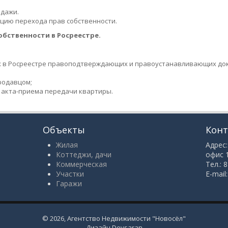
одажи.
цию перехода прав собственности.
обственности в Росреестре.
 в Росреестре правоподтверждающих и правоустанавливающих до
родавцом;
 акта-приема передачи квартиры.
Объекты
Кон
Жилая
Адрес:
Коттеджи, дачи
офис 
Коммерческая
Тел.: 
Участки
E-mail
Гаражи
© 2026,
Агентство Недвижимости "Новосёл"
Дизайн
Devsaran