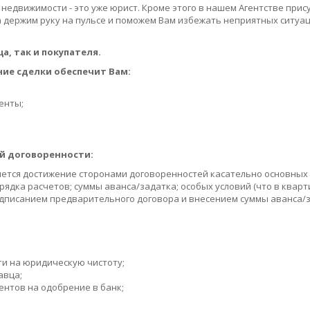
 недвижимости - это уже юрист. Кроме этого в нашем Агентстве прис
 держим руку на пульсе и поможем Вам избежать неприятных ситуа
а, так и покупателя.
ие сделки обеспечит Вам:
енты;
й договоренности:
ется достижение сторонами договоренностей касательно основных у
ядка расчетов; суммы аванса/задатка; особых условий (что в кварти
подписанием предварительного договора и внесением суммы аванса/
и на юридическую чистоту;
авца;
ентов на одобрение в банк;