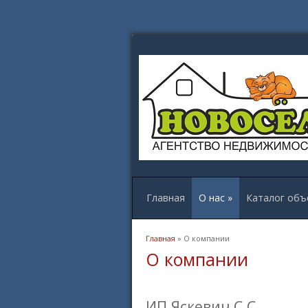
Главная
О нас
»
Каталог объ
Вы здесь
Главная
» О компании
О компании
ИП Яскевич С.С.