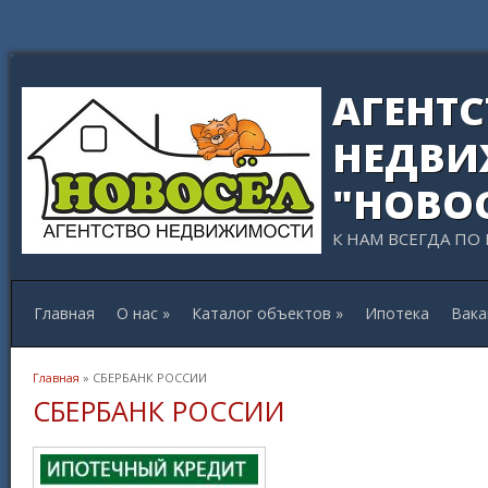
АГЕНТ
НЕДВИ
"НОВО
К НАМ ВСЕГДА ПО
Главная
О нас
»
Каталог объектов
»
Ипотека
Вака
Вы здесь
Главная
» СБЕРБАНК РОССИИ
СБЕРБАНК РОССИИ