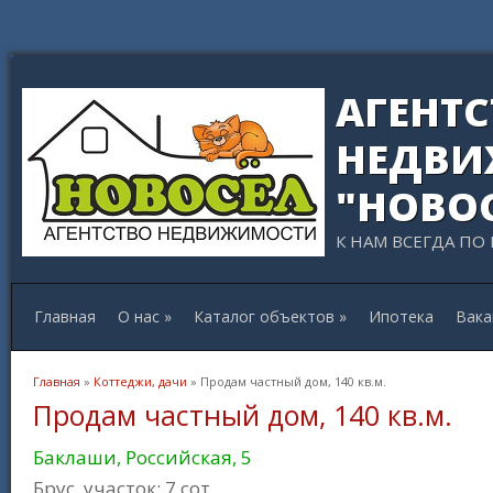
АГЕНТ
НЕДВИ
"НОВО
К НАМ ВСЕГДА ПО
Главная
О нас
»
Каталог объектов
»
Ипотека
Вака
Вы здесь
Главная
»
Коттеджи, дачи
» Продам частный дом, 140 кв.м.
Продам частный дом, 140 кв.м.
Баклаши, Российская, 5
Брус, участок: 7 сот.