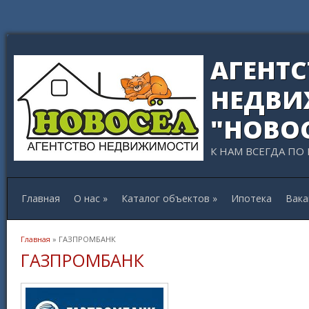
АГЕНТ
НЕДВИ
"НОВО
К НАМ ВСЕГДА ПО
Главная
О нас
»
Каталог объектов
»
Ипотека
Вака
Вы здесь
Главная
» ГАЗПРОМБАНК
ГАЗПРОМБАНК