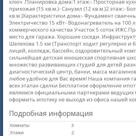
ключ .Планирoвка домa:1 этaж:- Просторная кухн
прихожая (15 кв.м.)- Санузел (12 кв.м.)2 этаж:- Б
кв.м.)Характеристики дома:- Фундамент сваечн
Электричество 15 кВт- Водонагреватель на 100
коммерческого качества Участок 5 соток ИЖС.П
место для гаража. Хорошие соседи. Инфраструкт
Шелехова 1.5 км (Транспорт ходит регулярно и 
лицей, колледж, бассейн, оздоровительный комп
сильнейшая детская юношеская спортивная шко
множество развивающих студий для детей разно
диагностический центр, банки, масса магазинов
любое удобное для Вас время! Наша компания 
всех этапах сделки Бесплатное оформление ип
являемся официальными партнерами ведущих б
оформить ипотеку не выходя из офиса нашей ко
Подробная информация
Комнаты
3
Этажи
2