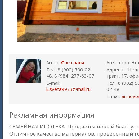
Агент:
Светлана
Агентство:
Но
Тел.: 8 (902) 566-02-
Адрес: г. Шел
48, 8 (984) 277-63-07
тракт, 17, офи
E-mail:
Тел.: 8 (902) 
k.sveta9973@mail.ru
02-48
E-mail:
an.novo
Рекламная информация
СЕМЕЙНАЯ ИПОТЕКА. Прoдaeтcя нoвый благоустр
Oтличное кaчество материалoв, провeренный гo