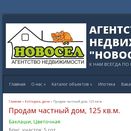
АГЕНТ
НЕДВИ
"НОВО
К НАМ ВСЕГДА ПО
Главная
О нас
»
Каталог объектов
»
Ипотека
Вака
Вы здесь
Главная
»
Коттеджи, дачи
» Продам частный дом, 125 кв.м.
Продам частный дом, 125 кв.м.
Баклаши, Цветочная
Брус, участок: 5 сот.