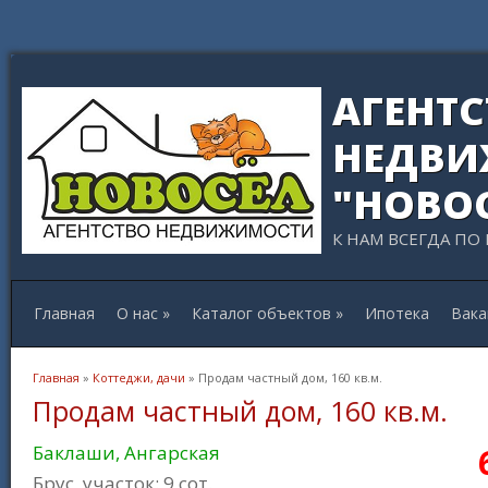
АГЕНТ
НЕДВИ
"НОВО
К НАМ ВСЕГДА ПО
Главная
О нас
»
Каталог объектов
»
Ипотека
Вака
Вы здесь
Главная
»
Коттеджи, дачи
» Продам частный дом, 160 кв.м.
Продам частный дом, 160 кв.м.
Баклаши, Ангарская
Брус, участок: 9 сот.