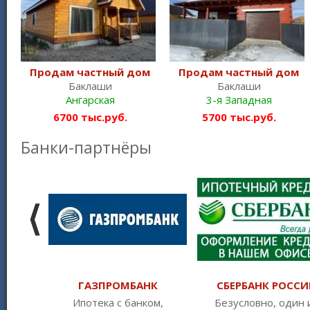
Продам частный дом
Продам частный дом
Баклаши
Баклаши
Ангарская
3-я Западная
6700 тыс.руб.
5700 тыс.руб.
Банки-партнёры
ГАЗПРОМБАНК
СБЕРБАНК РОССИ
Ипотека с банком,
Безусловно, один 