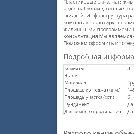
Пластиковые окна, натяжны
водоснабжение, теплые пол
скидкой. Инфраструктура ра
компания гарантирует грам
жилищными программами и 
консультация Мы являемся
Поможем оформить ипотеку 
Подробная информ
Комнаты
3
Этажи
1
Материал
Бр
Площадь коттеджа (кв.м.)
14
Площадь участка (сот.)
6
Фундамент
Да
Для зимнего проживания
Да
Расположение объек