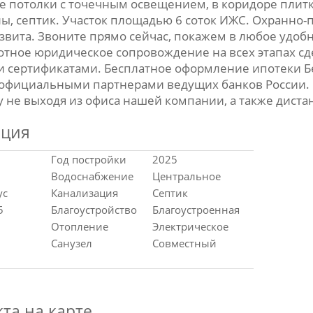
е потолки с точечным освещением, в коридоре плит
ы, септик. Участок площадью 6 соток ИЖС. Охранно-
звита. Звоните прямо сейчас, покажем в любое удобн
отное юридическое сопровождение на всех этапах с
сертификатами. Бесплатное оформление ипотеки Б
 официальными партнерами ведущих банков России. 
не выходя из офиса нашей компании, а также диста
ация
Год постройки
2025
Водоснабжение
Центральное
ус
Канализация
Септик
5
Благоустройство
Благоустроенная
Отопление
Электрическое
Санузел
Совместный
та на карте