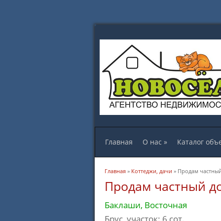
Главная
О нас
»
Каталог объ
Вы здесь
Главная
»
Коттеджи, дачи
» Продам частный 
Продам частный дом
Баклаши, Восточная
Брус, участок: 6 сот.