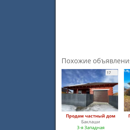
Похожие объявлени
17
Продам частный дом
Баклаши
3-я Западная