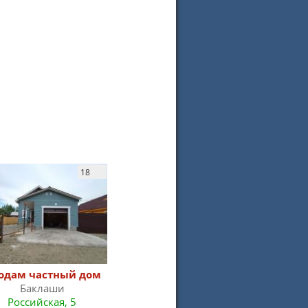
18
18
одам частный дом
Продам частный дом
Прод
Баклаши
Баклаши
Российская, 5
Черемуховая