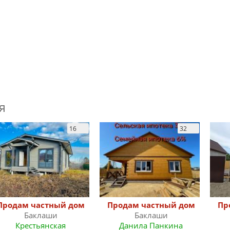
я
16
32
Продам частный дом
Продам частный дом
Пр
Баклаши
Баклаши
Крестьянская
Данила Панкина