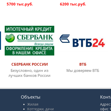
5700 тыс.руб.
6200 тыс.руб.
СБЕРБАНК РОССИИ
ВТБ
Безусловно, один из
Мы доверяем ВТБ
лучших банков России
Объекты
Конт
Жилая
Адрес:
Коттеджи, дачи
офис 1