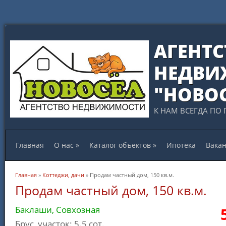
АГЕНТС
НЕДВИ
"НОВО
К НАМ ВСЕГДА ПО 
Главная
О нас
»
Каталог объектов
»
Ипотека
Вака
Вы здесь
Главная
»
Коттеджи, дачи
» Продам частный дом, 150 кв.м.
Продам частный дом, 150 кв.м.
Баклаши, Совхозная
Брус, участок: 5.5 сот.