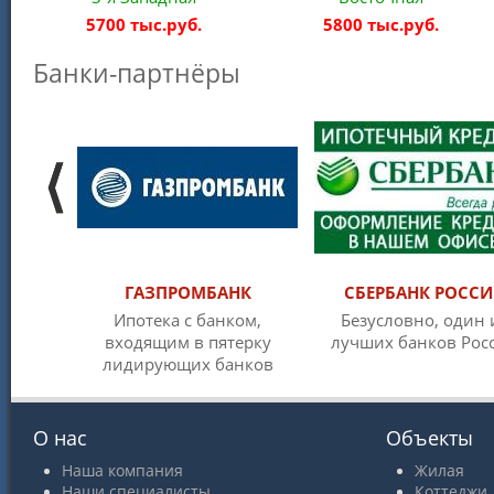
5700 тыс.руб.
5800 тыс.руб.
Банки-партнёры
ГАЗПРОМБАНК
СБЕРБАНК РОСС
Ипотека с банком,
Безусловно, один 
входящим в пятерку
лучших банков Рос
лидирующих банков
О нас
Объекты
Наша компания
Жилая
Наши специалисты
Коттеджи,