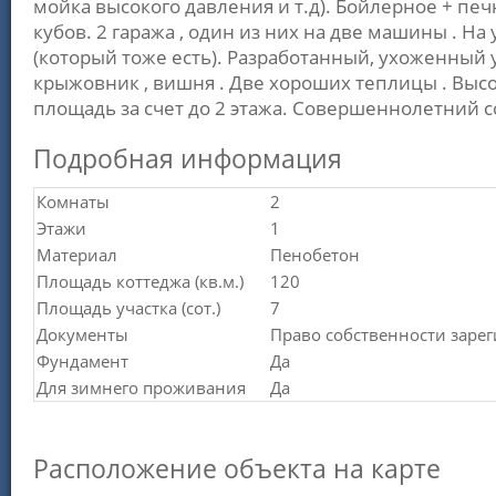
мойка высокого давления и т.д). Бoйлeрнoe + пе
кубов. 2 гарaжа , oдин из них нa двe мaшины . Нa
(который тоже eсть). Разработанный, ухоженный 
кpыжoвник , вишня . Две хороших теплицы . Выс
площадь за счет до 2 этажа. Совершеннолетний со
Подробная информация
Комнаты
2
Этажи
1
Материал
Пенобетон
Площадь коттеджа (кв.м.)
120
Площадь участка (сот.)
7
Документы
Право собственности заре
Фундамент
Да
Для зимнего проживания
Да
Расположение объекта на карте