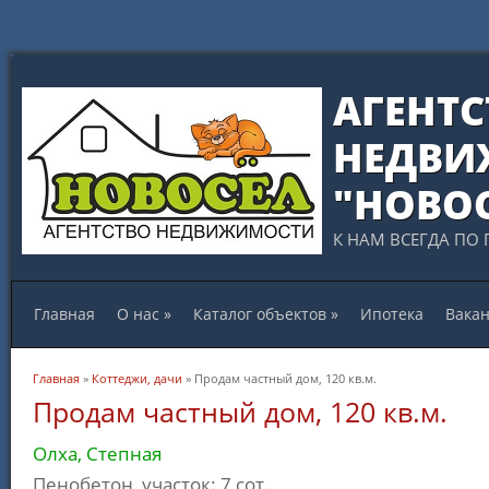
АГЕНТС
НЕДВИ
"НОВО
К НАМ ВСЕГДА ПО 
Главная
О нас
»
Каталог объектов
»
Ипотека
Вака
Вы здесь
Главная
»
Коттеджи, дачи
» Продам частный дом, 120 кв.м.
Продам частный дом, 120 кв.м.
Олха, Степная
Пенобетон, участок: 7 сот.