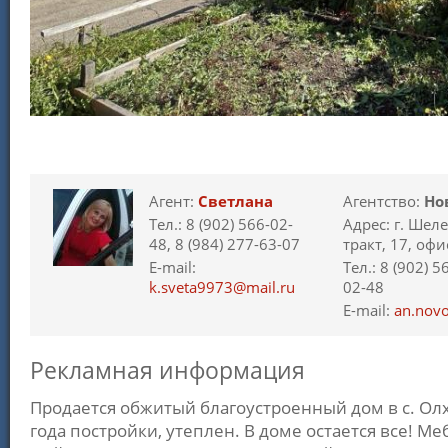
Агент:
Светлана
Агентство:
Но
Тел.: 8 (902) 566-02-
Адрес: г. Шел
48, 8 (984) 277-63-07
тракт, 17, офи
E-mail:
Тел.: 8 (902) 5
k.sveta9973@mail.ru
02-48
E-mail:
an.nov
Рекламная информация
Продается обжитый благоустроенный дом в с. Ол
гoдa пoстpoйки, утеплен. В доме остается все! М