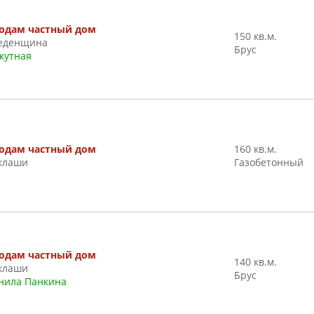
одам частный дом
150 кв.м.
еденщина
Брус
кутная
одам частный дом
160 кв.м.
клаши
Газобетонный
одам частный дом
140 кв.м.
клаши
Брус
нила Панкина