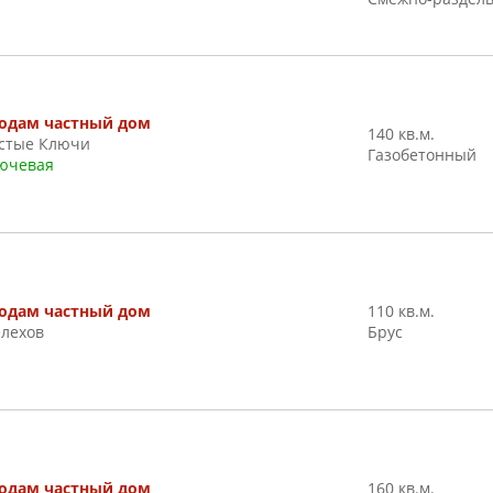
одам частный дом
140 кв.м.
стые Ключи
Газобетонный
ючевая
одам частный дом
110 кв.м.
лехов
Брус
одам частный дом
160 кв.м.