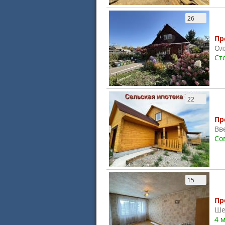
26
Пр
Ол
Ст
22
Пр
Вв
Со
15
Пр
Ше
4 