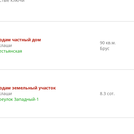
стые Ключи
одам частный дом
90 кв.м.
клаши
Брус
естьянская
одам земельный участок
клаши
8.3 сот.
реулок Западный-1