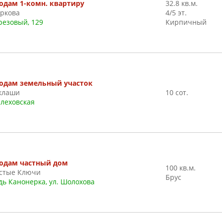
одам 1-комн. квартиру
32.8 кв.м.
ркова
4/5 эт.
резовый, 129
Кирпичный
одам земельный участок
клаши
10 сот.
леховская
одам частный дом
100 кв.м.
стые Ключи
Брус
дь Канонерка, ул. Шолохова