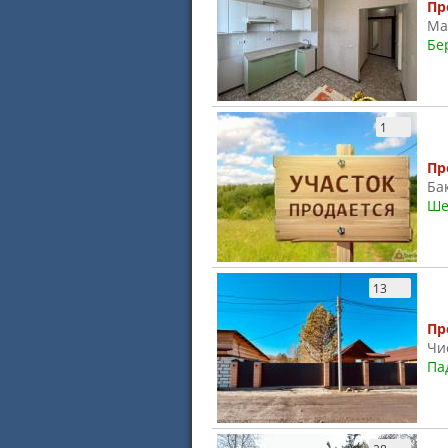
Пр
Ма
Бе
1
Пр
Ба
Ше
13
Пр
Чи
Па