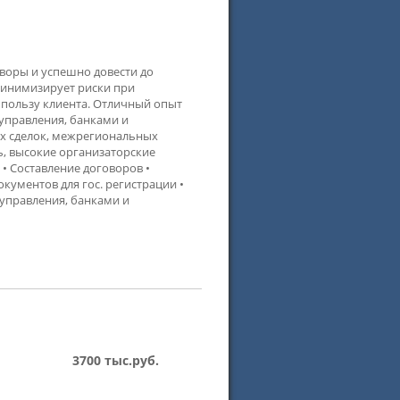
воры и успешно довести до
 Минимизирует риски при
 пользу клиента. Отличный опыт
управления, банками и
х сделок, межрегиональных
ть, высокие организаторские
 • Составление договоров •
окументов для гос. регистрации •
оуправления, банками и
3700 тыс.руб.