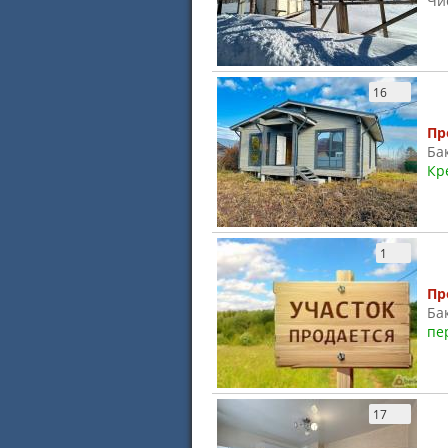
Чи
16
Пр
Ба
Кр
1
Пр
Ба
пе
17