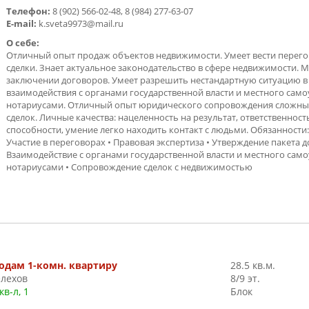
Телефон:
8 (902) 566-02-48, 8 (984) 277-63-07
E-mail:
k.sveta9973@mail.ru
О себе:
Отличный опыт продаж объектов недвижимости. Умеет вести перего
сделки. Знает актуальное законодательство в сфере недвижимости.
заключении договоров. Умеет разрешить нестандартную ситуацию в
взаимодействия с органами государственной власти и местного само
нотариусами. Отличный опыт юридического сопровождения сложны
сделок. Личные качества: нацеленность на результат, ответственнос
способности, умение легко находить контакт c людьми. Обязанности:
Участие в переговорах • Правовая экспертиза • Утверждение пакета д
Взаимодействие с органами государственной власти и местного сам
нотариусами • Сопровождение сделок с недвижимостью
одам 1-комн. квартиру
28.5 кв.м.
лехов
8/9 эт.
кв-л, 1
Блок