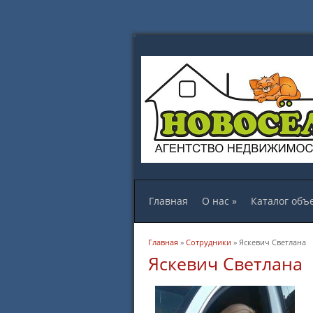
Главная
О нас
»
Каталог объ
Вы здесь
Главная
»
Сотрудники
» Яскевич Светлана
Яскевич Светлана