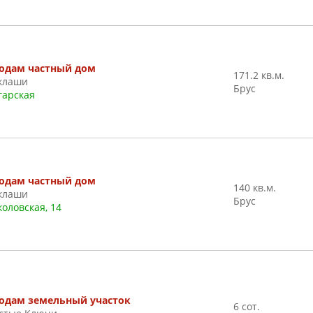
одам частный дом
171.2 кв.м.
клаши
Брус
гарская
одам частный дом
140 кв.м.
клаши
Брус
коловская, 14
одам земельный участок
6 сот.