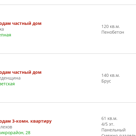
одам частный дом
120 кв.м.
ха
Пенобетон
епная
одам частный дом
140 кв.м.
еденщина
Брус
ветская
61 кв.м.
одам 3-комн. квартиру
4/5 эт.
лехов
Панельный
микрорайон, 28
Смежно-раздел