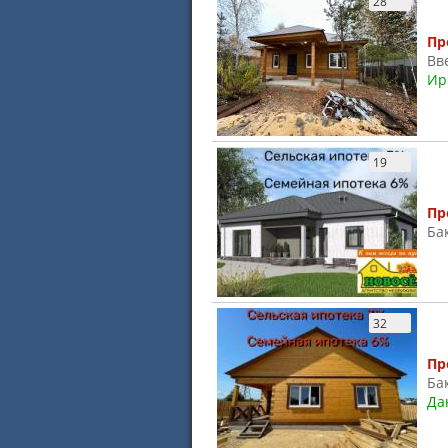
28
Пр
Вв
Ир
19
Пр
Ба
32
Пр
Ба
Да