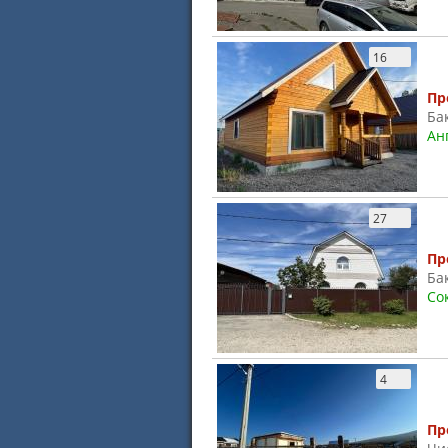
16
Пр
Ба
Ан
27
Пр
Ба
Со
4
Пр