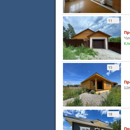
11
Пр
Чи
Кл
15
Пр
Ше
18
Пр