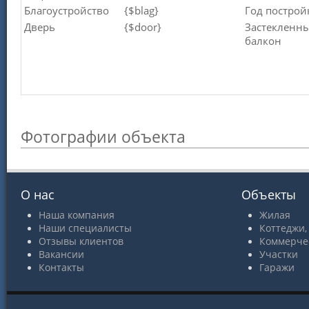
Благоустройство
{$blag}
Год построй
Дверь
{$door}
Застекленн
балкон
Фотографии объекта
О нас
Объекты
Наша компания
Жилая
Наши специалисты
Коттеджи,
Отзывы клиентов
Коммерче
Вакансии
Участки
Контакты
Гаражи