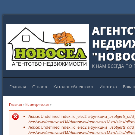
АГЕНТС
НЕДВИ
"НОВО
К НАМ ВСЕГДА ПО 
Главная
О нас
»
Каталог объектов
»
Ипотека
Вака
Вы здесь
Главная
»
Коммерческая
»
Сообщение об ошибке
Notice
: Undefined index: id_elec2 в функции
_usobjects_add_
/var/www/annovosel38/data/www/annovosel38.ru/sites/all/mo
Notice
: Undefined index: id_elec2 в функции
_usobjects_add_
/var/www/annovosel38/data/www/annovosel38.ru/sites/all/mo