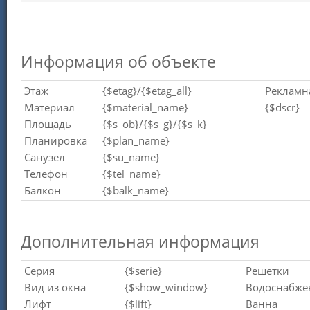
Информация об объекте
Этаж
{$etag}/{$etag_all}
Рекламн
Материал
{$material_name}
{$dscr}
Площадь
{$s_ob}/{$s_g}/{$s_k}
Планировка
{$plan_name}
Санузел
{$su_name}
Телефон
{$tel_name}
Балкон
{$balk_name}
Дополнительная информация
Серия
{$serie}
Решетки
Вид из окна
{$show_window}
Водоснабже
Лифт
{$lift}
Ванна