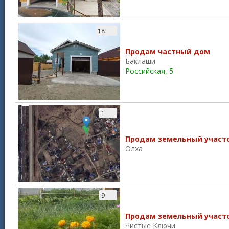
18
Продам частный дом
Баклаши
Российская, 5
1
Продам земельный участ
Олха
9
Продам земельный участ
Чистые Ключи