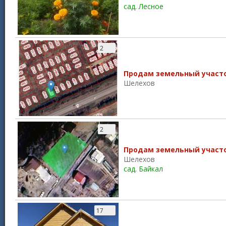
сад. Лесное
2
Продам земельный участ
Шелехов
2
Продам земельный участ
Шелехов
сад. Байкал
17