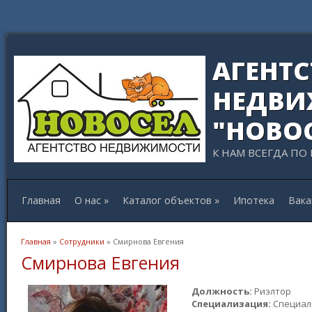
АГЕНТ
НЕДВИ
"НОВО
К НАМ ВСЕГДА ПО
Главная
О нас
»
Каталог объектов
»
Ипотека
Вака
Вы здесь
Главная
»
Сотрудники
» Смирнова Евгения
Смирнова Евгения
Должность:
Риэлтор
Специализация:
Специал