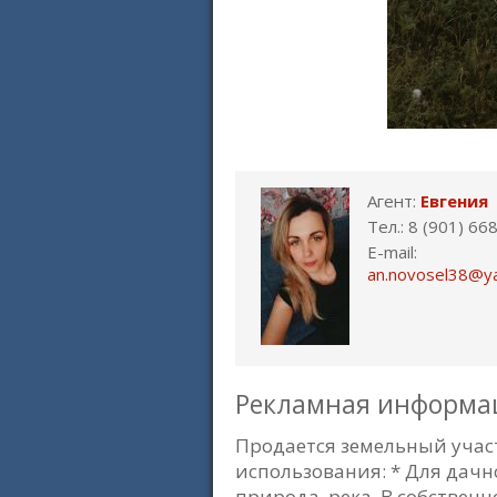
Агент:
Евгения
Тел.: 8 (901) 66
E-mail:
an.novosel38@y
Рекламная информа
Продается земельный участ
использования: * Для дачн
природа, река. В собственн