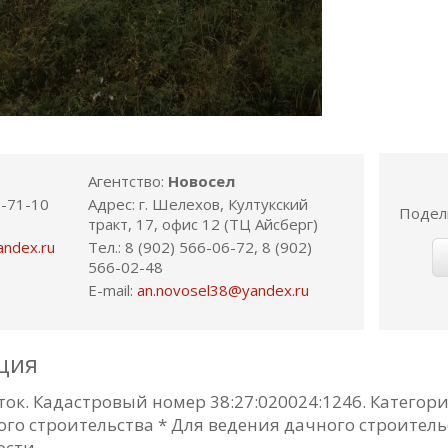
Агентство:
Новосел
8-71-10
Адрес: г. Шелехов, Култукский
Подел
тракт, 17, офис 12 (ТЦ Айсберг)
andex.ru
Тел.: 8 (902) 566-06-72, 8 (902)
566-02-48
E-mail:
an.novosel38@yandex.ru
ция
ок. Кадастровый номер 38:27:020024:1246. Категор
ого строительства * Для ведения дачного строитель
ости.