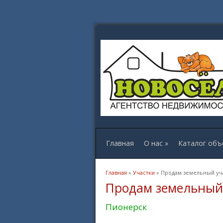
Главная
О нас
»
Каталог объ
Вы здесь
Главная
»
Участки
» Продам земельный учас
Продам земельный у
Пионерск