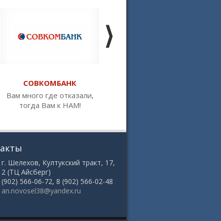
СОВКОМБАНК
РОССЕЛЬХОЗБАНК
Вам много где отказали,
Первый банк,
тогда Вам к НАМ!
предоставляющий ипотеку
под 2,7%
такты
 г. Шелехов, Култукский тракт, 17,
12 (ТЦ Айсберг)
8 (902) 566-06-72, 8 (902) 566-02-48
:
an.novosel38@yandex.ru