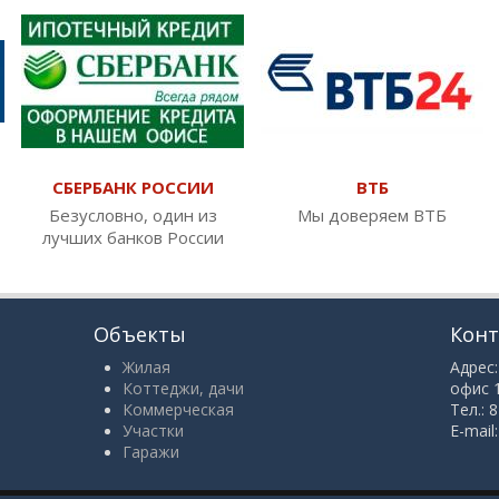
СБЕРБАНК РОССИИ
ВТБ
Безусловно, один из
Мы доверяем ВТБ
лучших банков России
Объекты
Кон
Жилая
Адрес:
Коттеджи, дачи
офис 
Коммерческая
Тел.: 
Участки
E-mail
Гаражи