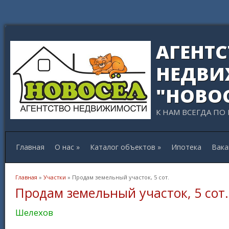
АГЕНТ
НЕДВИ
"НОВО
К НАМ ВСЕГДА ПО
Главная
О нас
»
Каталог объектов
»
Ипотека
Вака
Вы здесь
Главная
»
Участки
» Продам земельный участок, 5 сот.
Продам земельный участок, 5 сот.
Шелехов