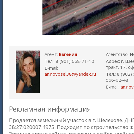
Агент:
Евгения
Агентство:
Н
Тел.: 8 (901) 668-71-10
Адрес: г. Ше
тракт, 17, о
E-mail:
an.novosel38@yandex.ru
Тел.: 8 (902)
566-02-48
E-mail:
an.no
Рекламная информация
Продается земельный участок в г. Шелехове. ДНП
38:27:020007:4975. Подходит по строительство 
Звоните прямо сейчас, покажем в любое удобно