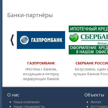
Банки-партнёры
ГАЗПРОМБАНК
СБЕРБАНК РОССИ
Ипотека с банком,
Безусловно, один 
входящим в пятерку
лучших банков Рос
лидирующих банков
О нас
Объекты
Наша компания
Жилая
Наши специалисты
Коттеджи,