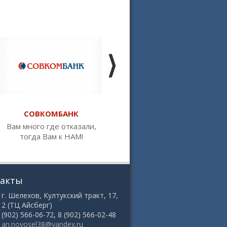
СОВКОМБАНК
РОССЕЛЬХОЗБАНК
Вам много где отказали,
Первый банк,
тогда Вам к НАМ!
предоставляющий ипотеку
под 2,7%
такты
 г. Шелехов, Култукский тракт, 17,
12 (ТЦ Айсберг)
8 (902) 566-06-72, 8 (902) 566-02-48
:
an.novosel38@yandex.ru