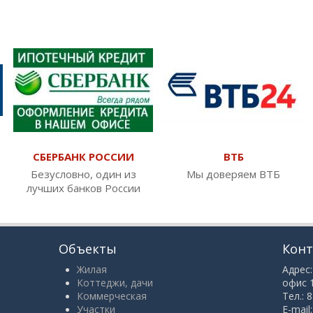
СБЕРБАНК РОССИИ
ВТБ
Безусловно, один из
Мы доверяем ВТБ
лучших банков России
Объекты
Кон
Жилая
Адрес:
Коттеджи, дачи
офис 
Коммерческая
Тел.: 
Участки
E-mail