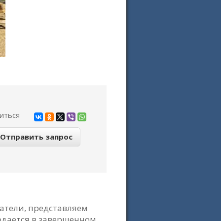
иться
тели, представляем
одается в завершенном