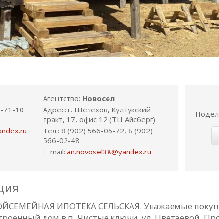
Агентство:
Новосел
8-71-10
Адрес: г. Шелехов, Култукский
Подел
тракт, 17, офис 12 (ТЦ Айсберг)
andex.ru
Тел.: 8 (902) 566-06-72, 8 (902)
566-02-48
E-mail:
an.novosel38@yandex.ru
ция
ЙСЕМЕЙНАЯ ИПОТЕКА СЕЛЬСКАЯ. Уважаемые покупа
роенный дом в п. Чистые ключи, ул. Цветаевой. Пр