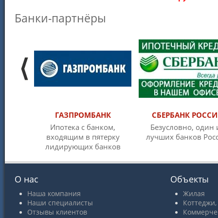
Банки-партнёры
ГАЗПРОМБАНК
СБЕРБАНК РОСС
Ипотека с банком,
Безусловно, один 
входящим в пятерку
лучших банков Рос
лидирующих банков
О нас
Объекты
Наша компания
Жилая
Наши специалисты
Коттеджи,
Отзывы клиентов
Коммерче