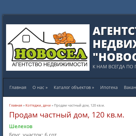
АГЕНТС
НЕДВИ
"НОВО
К НАМ ВСЕГДА ПО 
Главная
О нас
»
Каталог объектов
»
Ипотека
Вака
Вы здесь
Главная
»
Коттеджи, дачи
» Продам частный дом, 120 кв.м.
Продам частный дом, 120 кв.м.
Шелехов
Брус, участок: 6 сот.