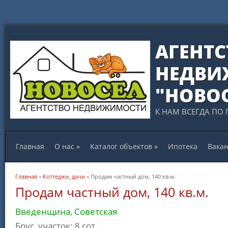
АГЕНТС
НЕДВИ
"НОВО
К НАМ ВСЕГДА ПО 
Главная
О нас
»
Каталог объектов
»
Ипотека
Вака
Вы здесь
Главная
»
Коттеджи, дачи
» Продам частный дом, 140 кв.м.
Продам частный дом, 140 кв.м.
Введенщина, Советская
Брус, участок: 8 сот.