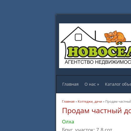
Главная
О нас
»
Каталог объ
Вы здесь
Главная
»
Коттеджи, дачи
» Продам частный 
Продам частный дом
Олха
Брус, участок: 7.8 сот.