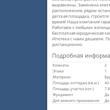
выравнены. Заменена электр
расположения, рядом остано
детская площадка, строится
время! Наша компания гара
Работаем с любыми жилищн
Бесплатная юридическая к
Ипотека с нами дешевле. П
дистанционно.
Подробная информ
Комнаты
2
Этажи
1
Материал
Бр
Площадь коттеджа (кв.м.)
40
Площадь участка (сот.)
7.8
Фундамент
Да
Для зимнего проживания
Да