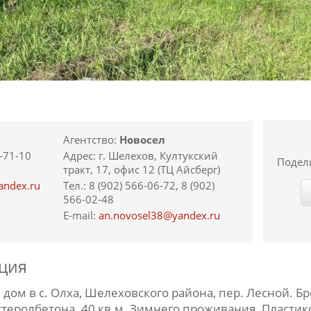
Агентство:
Новосел
8-71-10
Адрес: г. Шелехов, Култукский
Подел
тракт, 17, офис 12 (ТЦ Айсберг)
andex.ru
Тел.: 8 (902) 566-06-72, 8 (902)
566-02-48
E-mail:
an.novosel38@yandex.ru
ция
дом в с. Олха, Шелеховского района, пер. Лесной. Б
стеролбетона. 40 кв.м. Зимнего проживания. Пластик