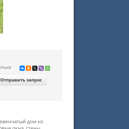
иться
ревенчатый дом из
овые окна, стены