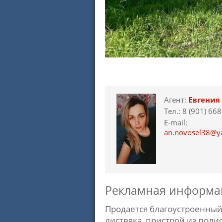
Агент:
Евгения
Тел.: 8 (901) 66
E-mail:
an.novosel38@y
Рекламная информа
Продается благоустроенный 
листвяка, пристрой из поли