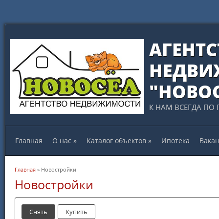
АГЕНТС
НЕДВИ
"НОВО
К НАМ ВСЕГДА ПО 
Главная
О нас
»
Каталог объектов
»
Ипотека
Вака
Вы здесь
Главная
» Новостройки
Новостройки
Снять
Купить