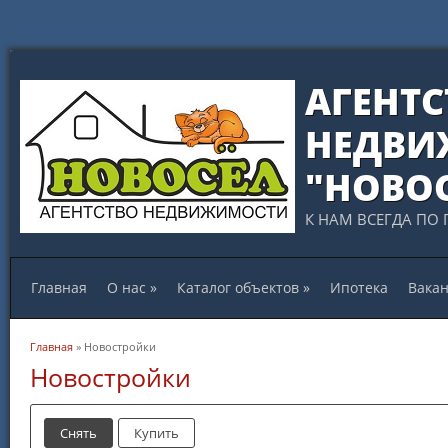
АГЕНТС
НЕДВИ
"НОВО
К НАМ ВСЕГДА ПО 
Главная
О нас
»
Каталог объектов
»
Ипотека
Вака
Вы здесь
Главная
» Новостройки
Новостройки
Снять
Купить