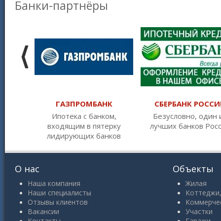
Банки-партнёры
ГАЗПРОМБАНК
СБЕРБАНК РОССИ
Ипотека с банком,
Безусловно, один 
входящим в пятерку
лучших банков Рос
лидирующих банков
О нас
Объекты
Наша компания
Жилая
Наши специалисты
Коттеджи,
Отзывы клиентов
Коммерче
Вакансии
Участки
Контакты
Гаражи