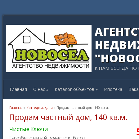
АГЕНТ
НЕДВИ
"НОВО
К НАМ ВСЕГДА ПО
Главная
О нас
»
Каталог объектов
»
Ипотека
Вака
Вы здесь
Главная
»
Коттеджи, дачи
» Продам частный дом, 140 кв.м.
Продам частный дом, 140 кв.м.
Чистые Ключи
Газобетонный, участок: 6 сот.