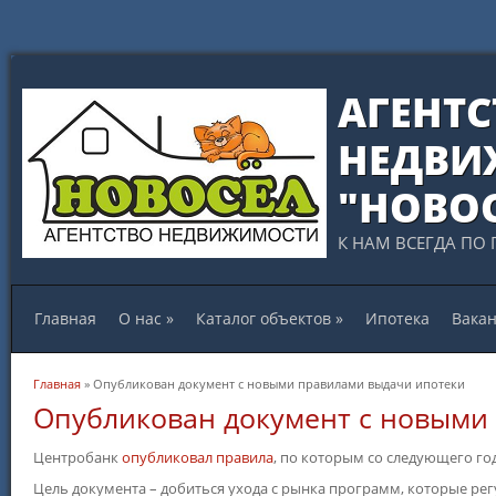
АГЕНТС
НЕДВИ
"НОВО
К НАМ ВСЕГДА ПО 
Главная
О нас
»
Каталог объектов
»
Ипотека
Вака
Вы здесь
Главная
» Опубликован документ с новыми правилами выдачи ипотеки
Опубликован документ с новыми
Центробанк
опубликовал правила
, по которым со следующего г
Цель документа – добиться ухода с рынка программ, которые ре