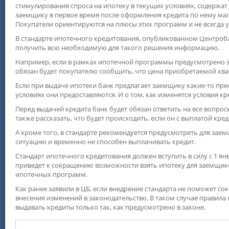
стимулирования спроса на ипотеку в текущих условиях, содержа
заемщику в первое время после оформления кредита по нему мал
Покупатели ориентируются на плюсы этих программ и не всегда 
В стандарте ипотечного кредитования, опубликованном Центроб
получить всю необходимую для такого решения информацию.
Например, если в рамках ипотечной программы предусмотрено з
обязан будет покупателю сообщить, что цена приобретаемой к
Если при выдаче ипотеки банк предлагает заемщику какие-то преф
условиях они предоставляются. И о том, как изменятся условия кр
Перед выдачей кредита банк будет обязан ответить на все вопро
также рассказать, что будет происходить, если он с выплатой кред
А кроме того, в стандарте рекомендуется предусмотреть для зае
ситуацию и временно не способен выплачивать кредит.
Стандарт ипотечного кредитования должен вступить в силу с 1 янв
приведет к сокращению возможности взять ипотеку для заемщико
ипотечных программ.
Как ранее заявили в ЦБ, если внедрение стандарта не поможет с
внесения изменений в законодательство. В таком случае правила 
выдавать кредиты только так, как предусмотрено в законе.