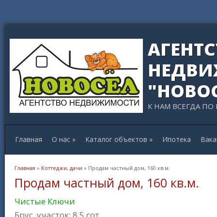
АГЕНТ
НЕДВИ
"НОВО
К НАМ ВСЕГДА ПО
Главная
О нас
»
Каталог объектов
»
Ипотека
Вака
Вы здесь
Главная
»
Коттеджи, дачи
» Продам частный дом, 160 кв.м.
Продам частный дом, 160 кв.м.
Чистые Ключи
Брус, участок: 8.5 сот.