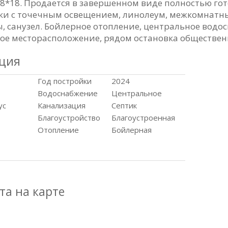
18*18. Продается в завершенном виде полностью го
ки с точечным освещением, линолеум, межкомнатны
ы, санузел. Бойлерное отопление, центральное водос
ное месторасположение, рядом остановка обществен
ция
Год постройки
2024
Водоснабжение
Центральное
ус
Канализация
Септик
Благоустройство
Благоустроенная
Отопление
Бойлерная
та на карте