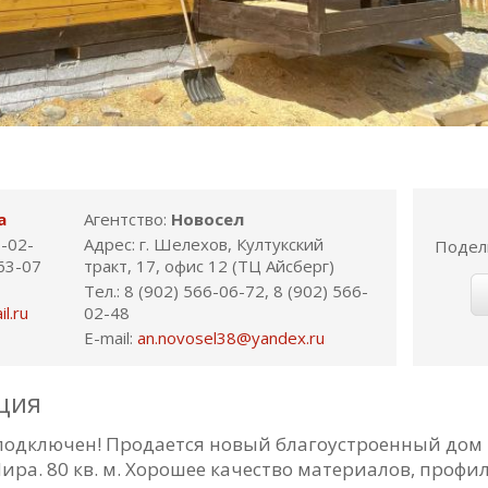
а
Агентство:
Новосел
6-02-
Адрес: г. Шелехов, Култукский
Подел
-63-07
тракт, 17, офис 12 (ТЦ Айсберг)
Тел.: 8 (902) 566-06-72, 8 (902) 566-
l.ru
02-48
E-mail:
an.novosel38@yandex.ru
ция
одключен! Продается новый благоустроенный дом в
Мира. 80 кв. м. Хорошее качество материалов, проф