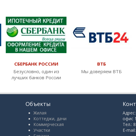
СБЕРБАНК РОССИИ
ВТБ
Безусловно, один из
Мы доверяем ВТБ
лучших банков России
Объекты
Кон
Жилая
Адрес:
Коттеджи, дачи
офис 
Коммерческая
Тел.: 
Участки
E-mail
Гаражи