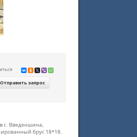
иться
 с. Введеншина,
илированный брус 18*18.