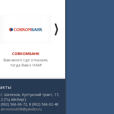
СОВКОМБАНК
РОССЕЛЬХОЗБАНК
Вам много где отказали,
Первый банк,
тогда Вам к НАМ!
предоставляющий ипотеку
под 2,7%
такты
 г. Шелехов, Култукский тракт, 17,
12 (ТЦ Айсберг)
8 (902) 566-06-72, 8 (902) 566-02-48
:
an.novosel38@yandex.ru