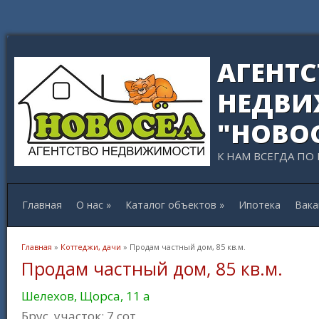
АГЕНТ
НЕДВИ
"НОВО
К НАМ ВСЕГДА ПО
Главная
О нас
»
Каталог объектов
»
Ипотека
Вака
Вы здесь
Главная
»
Коттеджи, дачи
» Продам частный дом, 85 кв.м.
Продам частный дом, 85 кв.м.
Шелехов, Щорса, 11 а
Брус, участок: 7 сот.