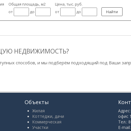
ия
Общая площадь, м2
Цена, тыс. руб.
от
до
от
до
ЩУЮ НЕДВИЖИМОСТЬ?
тупных способов, и мы подберём подходящий под Ваши запр
Объекты
Кон
Жилая
Адрес:
Коттеджи, дачи
офис 
Коммерческая
Тел.: 
Участки
E-mail