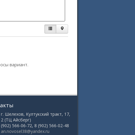
осы вариант.
такты
 г. Шелехов, Култукский тракт, 17,
12 (ТЦ Айсберг)
8 (902) 566-06-72, 8 (902) 566-02-48
:
an.novosel38@yandex.ru