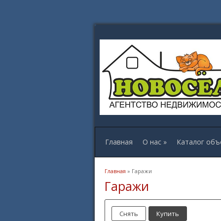
Главная
О нас
»
Каталог объ
Вы здесь
Главная
» Гаражи
Гаражи
Снять
Купить