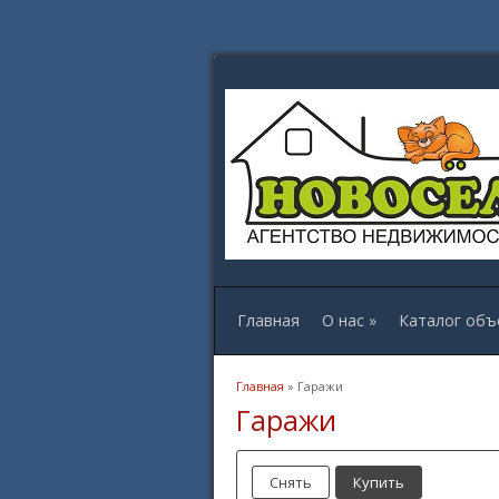
Главная
О нас
»
Каталог объ
Вы здесь
Главная
» Гаражи
Гаражи
Снять
Купить