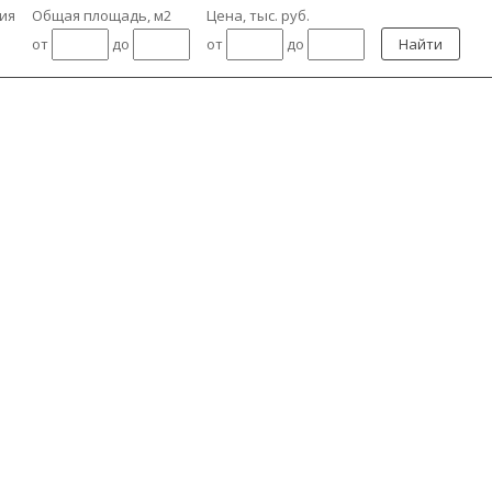
ия
Общая площадь, м2
Цена, тыс. руб.
от
до
от
до