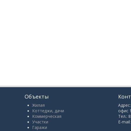
Объекты
Кон
Жилая
Адрес:
Коттеджи, дачи
офис 
Коммерческая
Тел.: 
Участки
E-mail
Гаражи