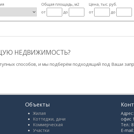
ия
Общая площадь, м2
Цена, тыс. руб.
от
до
от
до
ЩУЮ НЕДВИЖИМОСТЬ?
тупных способов, и мы подберём подходящий под Ваши запр
Объекты
Кон
Жилая
Адрес:
Коттеджи, дачи
офис 
Коммерческая
Тел.: 
Участки
E-mail