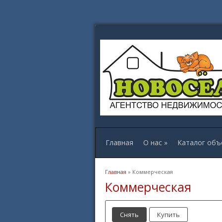
Главная
О нас
»
Каталог объ
Вы здесь
Главная
» Коммерческая
Коммерческая
Снять
Купить