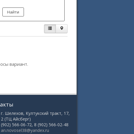
осы вариант.
такты
 г. Шелехов, Култукский тракт, 17,
12 (ТЦ Айсберг)
8 (902) 566-06-72, 8 (902) 566-02-48
:
an.novosel38@yandex.ru