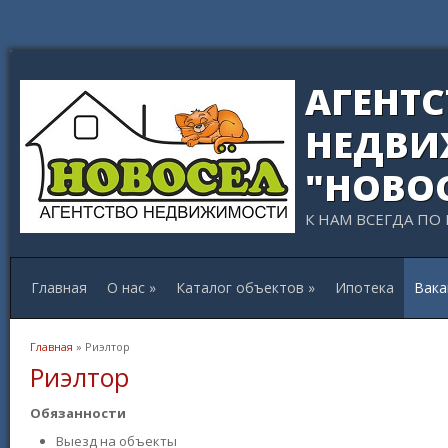
АГЕНТ
НЕДВИ
"НОВО
К НАМ ВСЕГДА ПО
Главная
О нас
»
Каталог объектов
»
Ипотека
Вака
Вы здесь
Главная
» Риэлтор
Риэлтор
Обязанности
Выезд на объекты