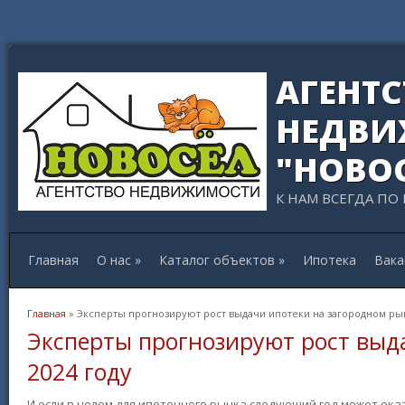
АГЕНТ
НЕДВИ
"НОВО
К НАМ ВСЕГДА ПО
Главная
О нас
»
Каталог объектов
»
Ипотека
Вака
Вы здесь
Главная
» Эксперты прогнозируют рост выдачи ипотеки на загородном рын
Эксперты прогнозируют рост выд
2024 году
И если в целом для ипотечного рынка следующий год может ока