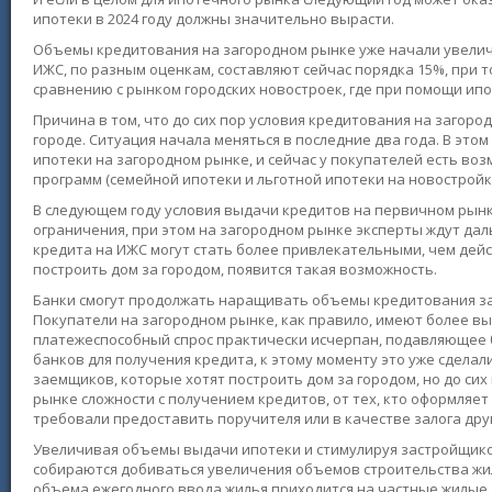
ипотеки в 2024 году должны значительно вырасти.
Объемы кредитования на загородном рынке уже начали увелич
ИЖС, по разным оценкам, составляют сейчас порядка 15%, при то
сравнению с рынком городских новостроек, где при помощи ипо
Причина в том, что до сих пор условия кредитования на загор
городе. Ситуация начала меняться в последние два года. В эт
ипотеки на загородном рынке, и сейчас у покупателей есть воз
программ (семейной ипотеки и льготной ипотеки на новостройки
В следующем году условия выдачи кредитов на первичном рынке
ограничения, при этом на загородном рынке эксперты ждут дал
кредита на ИЖС могут стать более привлекательными, чем дейст
построить дом за городом, появится такая возможность.
Банки смогут продолжать наращивать объемы кредитования за
Покупатели на загородном рынке, как правило, имеют более выс
платежеспособный спрос практически исчерпан, подавляющее б
банков для получения кредита, к этому моменту это уже сдела
заемщиков, которые хотят построить дом за городом, но до си
рынке сложности с получением кредитов, от тех, кто оформляе
требовали предоставить поручителя или в качестве залога др
Увеличивая объемы выдачи ипотеки и стимулируя застройщико
собираются добиваться увеличения объемов строительства жил
объема ежегодного ввода жилья приходится на частные жилые д