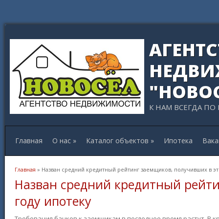
АГЕНТ
НЕДВИ
"НОВО
К НАМ ВСЕГДА ПО
Главная
О нас
»
Каталог объектов
»
Ипотека
Вака
Вы здесь
Главная
» Назван средний кредитный рейтинг заемщиков, получивших в эт
Назван средний кредитный рейти
году ипотеку
Требования банков к заемщикам в последнее время растут. В к