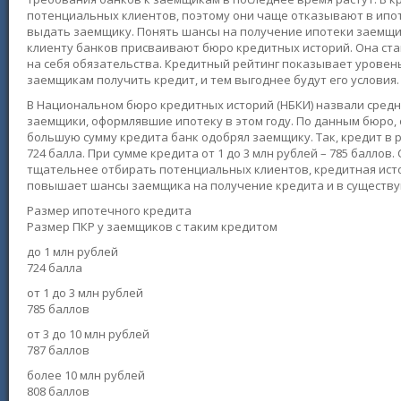
потенциальных клиентов, поэтому они чаще отказывают в ипоте
выдать заемщику. Понять шансы на получение ипотеки заемщи
клиенту банков присваивают бюро кредитных историй. Она ста
на себя обязательства. Кредитный рейтинг показывает уровен
заемщикам получить кредит, и тем выгоднее будут его условия.
В Национальном бюро кредитных историй (НБКИ) назвали средн
заемщики, оформлявшие ипотеку в этом году. По данным бюро, 
большую сумму кредита банк одобрял заемщику. Так, кредит в 
724 балла. При сумме кредита от 1 до 3 млн рублей – 785 баллов
тщательнее отбирать потенциальных клиентов, кредитная исто
повышает шансы заемщика на получение кредита и в существу
Размер ипотечного кредита
Размер ПКР у заемщиков с таким кредитом
до 1 млн рублей
724 балла
от 1 до 3 млн рублей
785 баллов
от 3 до 10 млн рублей
787 баллов
более 10 млн рублей
808 баллов