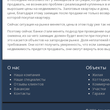
продавать, не возникало проблем с реализацией купленных в и
выросшие цены на недвижимость. Залоговые квартиры и дома, 
цене, благодаря этому заемщик после продажи не только возвр
которой покупал квартиру.
Сейчас ситуация на рынке меняется, цены в этом году уже так 
Поэтому сейчас банки стали менять подход при проведении оц
снижена, из-за чего заемщик должен будет внести при покупке
это касается объектов на загородном рынке. Доля неплатежей 
требования. Они хотят получить уверенность, что если заемщи
недвижимость придется продавать, они смогут вернуть всю вы
О нас
Объекты
Наша компания
Жилая
Наши специалисты
Коттеджи,
Отзывы клиентов
Коммерче
Вакансии
Участки
Контакты
Гаражи