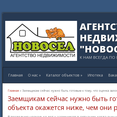
АГЕНТ
НЕДВИ
"НОВО
К НАМ ВСЕГДА ПО
Главная
О нас
»
Каталог объектов
»
Ипотека
Вака
Вы здесь
Главная
» Заемщикам сейчас нужно быть готовым к тому, что оценка зало
Заемщикам сейчас нужно быть гот
объекта окажется ниже, чем они 
В последние несколько лет у заемщиков в ситуации, когда они 