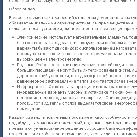
особенности, преимущества и недостатки. Выбор подходящего в
Обзор видов
В мире современных технологий отопления домов и квартир су
обладает уникальными характеристиками и преимуществами. 
включая способ установки, экономичность и подходящее приме
Электрические. Использует нагревательные элементы, под
быстро нагреваться делают их популярным выбором для не
варианты бывают двух видов: с использованием нагревате
преимущество – возможность точного регулирования темпера
высоких цен на электроэнергию.
Водяные. Работают за счет циркуляции горячей воды через
больших площадей и могут быть интегрированы в систему 
дорогостоящей установки, но в долгосрочной перспективе 
равномерное распределение тепла и считается более эне
Инфракрасные. Основаны на принципе инфракрасного излуч
Инфракрасные варианты удобны в установке, так как они ч
непосредственно под напольное покрытие. Они подходят 
полов. Этот вид теплых полов выделяется своей энергоэф
помещении.
Каждый из этих типов теплых полов имеет свои особенности, 
подойдут для маленьких помещений, водяные – для больших пр
предлагают универсальное решение с хорошим балансом эффек
потребности и особенности помещения, чтобы сделать оптима