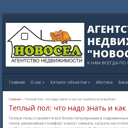
АГЕНТ
НЕДВИ
"НОВО
К НАМ ВСЕГДА ПО
Главная
О нас
»
Каталог объектов
»
Ипотека
Вака
Вы здесь
Главная
» Теплый пол: что надо знать и как не ошибиться в выборе
Теплый пол: что надо знать и ка
Теплые полы становятся все более популярными в современны
тепла, увеличивают комфорт и могут снижать затраты на отоп