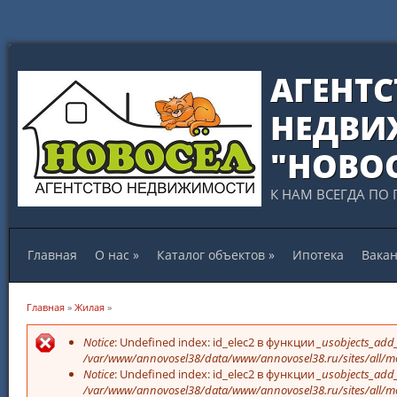
АГЕНТС
НЕДВИ
"НОВО
К НАМ ВСЕГДА ПО 
Главная
О нас
»
Каталог объектов
»
Ипотека
Вака
Вы здесь
Главная
»
Жилая
»
Сообщение об ошибке
Notice
: Undefined index: id_elec2 в функции
_usobjects_add_
/var/www/annovosel38/data/www/annovosel38.ru/sites/all/mo
Notice
: Undefined index: id_elec2 в функции
_usobjects_add_
/var/www/annovosel38/data/www/annovosel38.ru/sites/all/mo