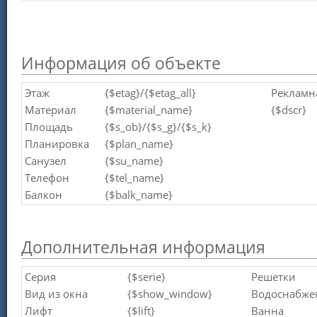
Информация об объекте
Этаж
{$etag}/{$etag_all}
Рекламн
Материал
{$material_name}
{$dscr}
Площадь
{$s_ob}/{$s_g}/{$s_k}
Планировка
{$plan_name}
Санузел
{$su_name}
Телефон
{$tel_name}
Балкон
{$balk_name}
Дополнительная информация
Серия
{$serie}
Решетки
Вид из окна
{$show_window}
Водоснабже
Лифт
{$lift}
Ванна