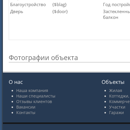
Благоустройство
{$blag}
Год построй
Дверь
{$door}
Застекленн
балкон
Фотографии объекта
О нас
Объекты
Наша компания
Жилая
Наши специалисты
Коттеджи,
Отзывы клиентов
Коммерче
Вакансии
Участки
Контакты
Гаражи