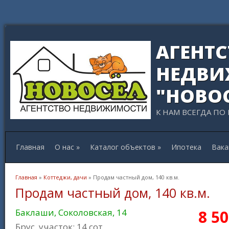
АГЕНТ
НЕДВИ
"НОВО
К НАМ ВСЕГДА ПО
Главная
О нас
»
Каталог объектов
»
Ипотека
Вака
Вы здесь
Главная
»
Коттеджи, дачи
» Продам частный дом, 140 кв.м.
Продам частный дом, 140 кв.м.
Баклаши, Соколовская, 14
8 5
Брус, участок: 14 сот.