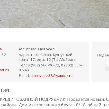
а
Агентство:
Новосел
6-32-
Адрес: г. Шелехов, Култукский
Подел
тракт, 17, офис 12 (ТЦ Айсберг)
Тел.: 8 (902) 566-06-72, 8 (902) 566-
il.ru
02-48
E-mail:
an.novosel38@yandex.ru
ция
КРЕДИТОВАННЫЙ ПОДРЯДЧИК! Продается новый, бла
района. Дом из строганного бруса 18*18, общей пло