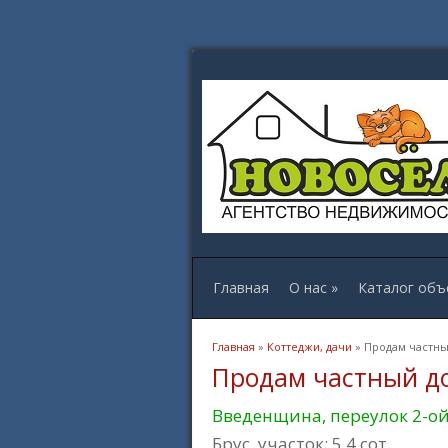
Главная
О нас
»
Каталог объ
Вы здесь
Главная
»
Коттеджи, дачи
» Продам частный
Продам частный до
Введенщина, переулок 2-о
Брус, участок: 5.4 сот.