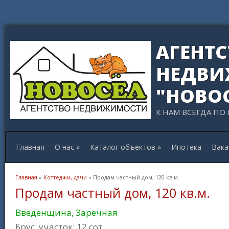
АГЕНТ
НЕДВИ
"НОВО
К НАМ ВСЕГДА ПО
Главная
О нас
»
Каталог объектов
»
Ипотека
Вака
Вы здесь
Главная
»
Коттеджи, дачи
» Продам частный дом, 120 кв.м.
Продам частный дом, 120 кв.м.
Введенщина, Заречная
Брус, участок: 12 сот.