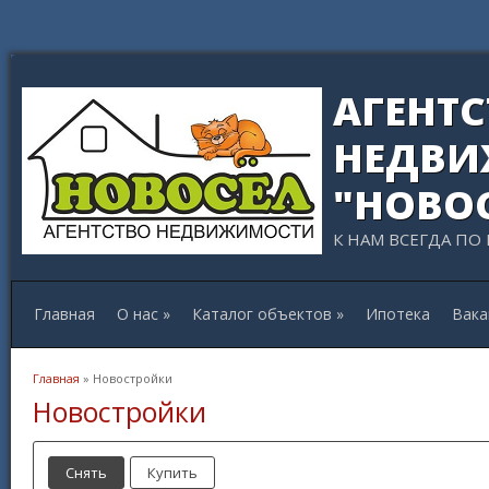
АГЕНТ
НЕДВИ
"НОВО
К НАМ ВСЕГДА ПО
Главная
О нас
»
Каталог объектов
»
Ипотека
Вака
Вы здесь
Главная
» Новостройки
Новостройки
Снять
Купить